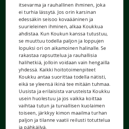
itsevarma ja rauhallinen ihminen, joka
ei turhia lässytä. Jos orin karsinan
edessäkin seisoo kovaääninen ja
suurieleinen ihminen, alkaa Koukkua
ahdistaa. Kun Koukun kanssa tutustuu,
se muuttuu todella paljon ja loppujen
lopuksi ori on aikamoinen halinalle. Se
rakastaa rapsuttelua ja rauhallisia
halihetkiä, jolloin voidaan vain hengailla
yhdessä. Kaikki hoitotoimenpiteet
Koukku antaa suorittaa todella nätisti,
eikä se yleensä ikinä tee mitään tuhmaa.
Uusista ja erilaisista varusteista Koukku
usein huolestuu ja jos vaikka koittaa
vaihtaa tutun ja turvallisen kuolaimen
toiseen, järkkyy kimon maailma turhan
paljon ja tilanne vaatii reilusti totuttelua
ja pähkäilyä.