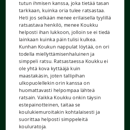
tutun ihmisen kanssa, joka tietää tasan
tarkkaan, kuinka oria tulee ratsastaa.
Heti jos selkään menee erilaisella tyylillä
ratsastava henkilö, menee Koukku
helposti ihan lukkoon, jolloin se ei tiedä
lainkaan kuinka päin tulisi kulkea.
Kunhan Koukun nappulat löytää, on ori
todella miellyttämisenhaluinen ja
simppeli ratsu. Ratsastaessa Koukku ei
ole yhtä kova kyttääjä kuin
maastakäsin, joten tallipihan
ulkopuolellekin orin kanssa on
huomattavasti helpompaa lähteä
ratsain. Vaikka Koukku onkin täysin
estepainotteinen, taitaa se
koulukiemuroitakin kohtalaisesti ja
suorittaa helposti simppeleitä
kouluratoja.