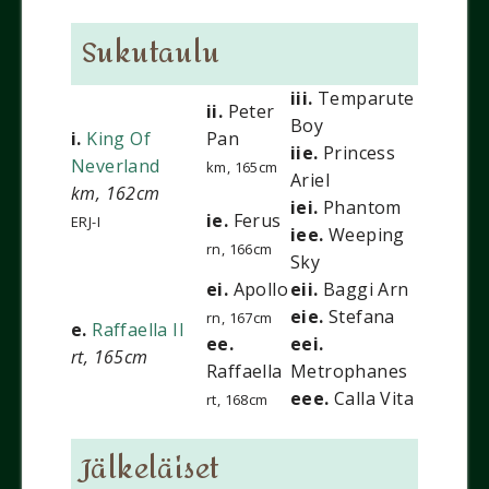
Sukutaulu
iii.
Temparute
ii.
Peter
Boy
i.
King Of
Pan
iie.
Princess
Neverland
km, 165cm
Ariel
km, 162cm
iei.
Phantom
ie.
Ferus
ERJ-I
iee.
Weeping
rn, 166cm
Sky
ei.
Apollo
eii.
Baggi Arn
eie.
Stefana
rn, 167cm
e.
Raffaella II
ee.
eei.
rt, 165cm
Raffaella
Metrophanes
eee.
Calla Vita
rt, 168cm
Jälkeläiset