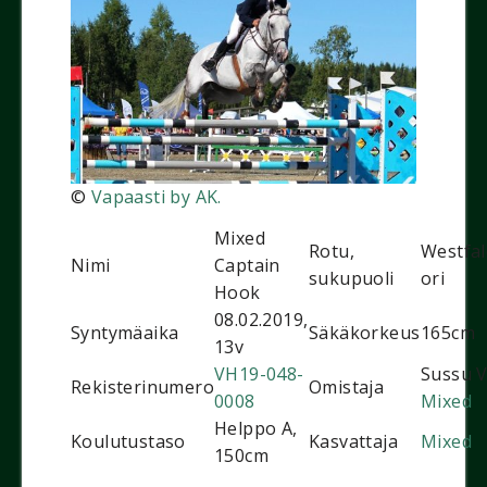
©
Vapaasti by AK.
Mixed
Rotu,
Westfa
Nimi
Captain
sukupuoli
ori
Hook
08.02.2019,
Syntymäaika
Säkäkorkeus
165cm
13v
VH19-048-
Sussu V
Rekisterinumero
Omistaja
0008
Mixed
Helppo A,
Koulutustaso
Kasvattaja
Mixed
150cm