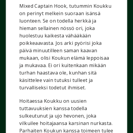
Mixed Captain Hook, tutummin Koukku
on perinyt melkein suoraan isänsä
luonteen. Se on todella herkkä ja
hieman sellainen nössö ori, joka
huolestuu kaikesta vähääkään
poikkeaavasta. Jos arki pyörisi joka
päivä minuutilleen saman kaavan
mukaan, olisi Koukun elämä leppoisaa
ja mukavaa. Ei ori kuitenkaan mikään
turhan haastava ole, kunhan sitä
käsittelee vain tutuksi tulleet ja
turvalliseksi todetut ihmiset.
Hoitaessa Koukku on uusien
tuttavuuksien kanssa todella
sulkeutunut ja ujo hevonen, joka
vilkuilee hoitajaansa karsinan nurkasta.
Parhaiten Koukun kanssa toimeen tulee