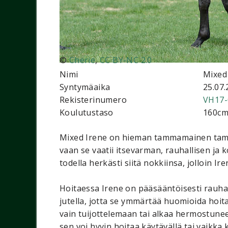
©
Cherie
,
CC BY-NC 2.0
Nimi
Mixed
Syntymäaika
25.07.
Rekisterinumero
VH17-
Koulutustaso
160c
Mixed Irene on hieman tammamainen tamma, 
vaan se vaatii itsevarman, rauhallisen ja
todella herkästi siitä nokkiinsa, jolloin 
Hoitaessa Irene on pääsääntöisesti rauhal
jutella, jotta se ymmärtää huomioida hoitaj
vain tuijottelemaan tai alkaa hermostunee
sen voi hyvin hoitaa käytävällä tai vaikka