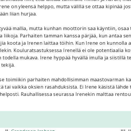
Irene on yleensä helppo, mutta välillä se ottaa kipinää j
än liian hurjaa.
tyvää mallia, mutta kunhan moottorin saa käyntiin, osaa 
atia liikoja. Parhaiten tamman kanssa pärjää, kun antaa se
ohjia koota ja Irenen laittaa töihin. Kun Irene on kunnolla a
lekin. Kouluratsastuksessa Irenellä ei ole potentiaalia 
todella mukava. Irene hyppää hyvällä imulla ja siistillä t
tekijä.
 se toimiikin parhaiten mahdollisimman maastovarman kave
tä tai vaikka oksien rasahduksista. Ei Irene käsistä lähde
 helposti. Rauhallisessa seurassa Irenekin malttaa rentou