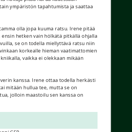
ostain ympäristön tapahtumista ja saattaa
tamma olla jopa kuuma ratsu. Irene pitää
n ensin hetken vain hölkätä pitkällä ohjalla
vuilla, se on todella miellyttävä ratsu niin
kovinkaan korkealle hieman vaatimattomien
ekniikalla, vaikka ei olekkaan mikään
rin kanssa. Irene ottaa todella herkästi
 tai mitään hullua tee, mutta se on
tua, jolloin maastoilu sen kanssa on