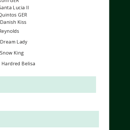
koni GER
anta Lucia II
uintos GER
Danish Kiss
Reynolds
Dream Lady
Snow King
.
Hardred Belisa