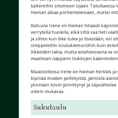
kaltereihin sitomisen sijaan. Taluttaessa 
hieman alkaa pörhentelemään, muttei mitä
Ratsuna Irene on hieman hitaasti käynnis
verrytellä huolella, eikä siltä saa heti va
ja sitten kun liike tulee jo itsestään, voi 
simppeleihin koulukiemuroihin kuin esteil
liikkeiden takia, mutta estehevosena se on 
maailman näppärin tiukkojen käännösten 
Maastoillessa Irene on hieman herkkis ja
kipinää muiden pelleilyistä, jännistä äänis
yksinään kovin jännittynyt ja säpsähtelee
oikein mukavaa.
Sukutaulu