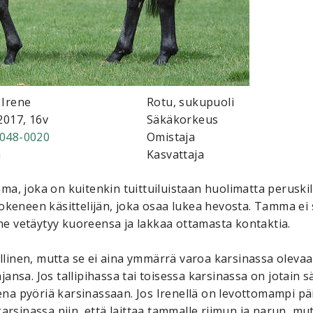
 Irene
Rotu, sukupuoli
2017, 16v
Säkäkorkeus
048-0020
Omistaja
m
Kasvattaja
joka on kuitenkin tuittuiluistaan huolimatta peruskiltti
 kokeneen käsittelijän, joka osaa lukea hevosta. Tamma e
Irene vetäytyy kuoreensa ja lakkaa ottamasta kontaktia.
linen, mutta se ei aina ymmärrä varoa karsinassa olevaa
ansa. Jos tallipihassa tai toisessa karsinassa on jotain säh
na pyöriä karsinassaan. Jos Irenellä on levottomampi päi
 karsinassa niin, että laittaa tammalle riimun ja narun, m