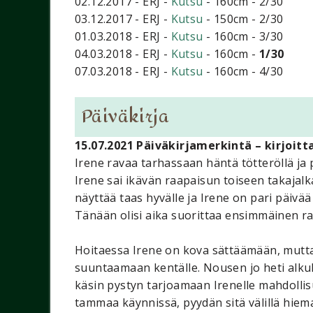
02.12.2017 - ERJ -
Kutsu
- 160cm - 2/30
03.12.2017 - ERJ -
Kutsu
- 150cm - 2/30
01.03.2018 - ERJ -
Kutsu
- 160cm - 3/30
04.03.2018 - ERJ -
Kutsu
- 160cm -
1/30
07.03.2018 - ERJ -
Kutsu
- 160cm - 4/30
Päiväkirja
15.07.2021 Päiväkirjamerkintä – kirjoit
Irene ravaa tarhassaan häntä tötteröllä ja 
Irene sai ikävän raapaisun toiseen takajalk
näyttää taas hyvälle ja Irene on pari päivää
Tänään olisi aika suorittaa ensimmäinen r
Hoitaessa Irene on kova sättäämään, mutt
suuntaamaan kentälle. Nousen jo heti alkuk
käsin pystyn tarjoamaan Irenelle mahdollis
tammaa käynnissä, pyydän sitä välillä hiem