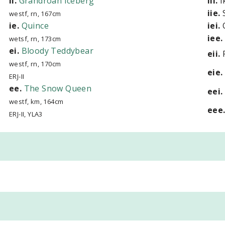
ii.
Grandroan Iceberg
iii.
I
iie.
S
westf, rn, 167cm
ie.
Quince
iei.
Q
iee.
wetsf, rn, 173cm
ei.
Bloody Teddybear
eii.
westf, rn, 170cm
eie.
ERJ-II
ee.
The Snow Queen
eei.
westf, km, 164cm
eee
ERJ-II, YLA3