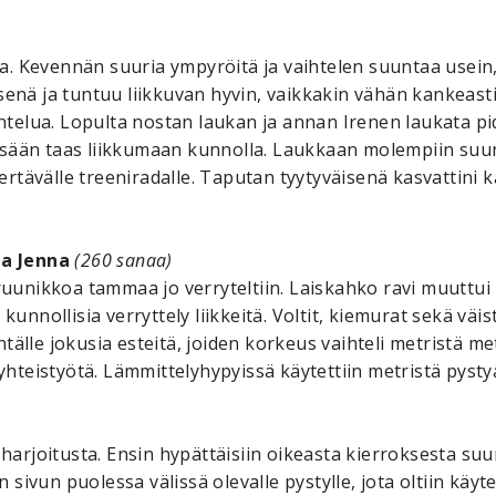
a. Kevennän suuria ympyröitä ja vaihtelen suuntaa usein
isenä ja tuntuu liikkuvan hyvin, vaikkakin vähän kankeast
htelua. Lopulta nostan laukan ja annan Irenen laukata
ssään taas liikkumaan kunnolla. Laukkaan molempiin suun
rtävälle treeniradalle. Taputan tyytyväisenä kasvattini
na Jenna
(260 sanaa)
 ruunikkoa tammaa jo verryteltiin. Laiskahko ravi muuttu
ollisia verryttely liikkeitä. Voltit, kiemurat sekä väistö
tälle jokusia esteitä, joiden korkeus vaihteli metristä m
teistyötä. Lämmittelyhypyissä käytettiin metristä pystyä.
 harjoitusta. Ensin hypättäisiin oikeasta kierroksesta suu
än sivun puolessa välissä olevalle pystylle, jota oltiin käy