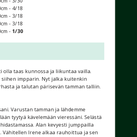
0cm - 3/30
0cm - 4/18
0cm - 3/18
0cm - 3/18
0cm -
1/30
olla taas kunnossa ja liikuntaa vailla.
 siihen impparin. Nyt jalka kuitenkin
rhasta ja talutan pärisevän tamman talliin.
ssani. Varustan tamman ja lähdemme
lään tyytyä kävelemään vieressäni. Selästä
 hidastamassa. Alan kevyesti jumppailla
 Vähitellen Irene alkaa rauhoittua ja sen