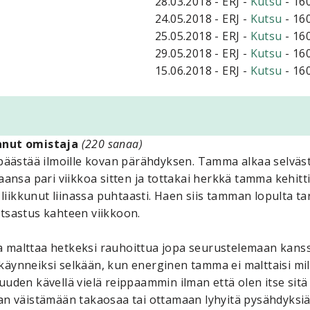
28.03.2018 - ERJ -
Kutsu
- 16
24.05.2018 - ERJ -
Kutsu
- 16
25.05.2018 - ERJ -
Kutsu
- 16
29.05.2018 - ERJ -
Kutsu
- 16
15.06.2018 - ERJ -
Kutsu
- 16
tanut omistaja
(220 sanaa)
päästää ilmoille kovan pärähdyksen. Tamma alkaa selvästi 
aansa pari viikkoa sitten ja tottakai herkkä tamma kehitti
 liikkunut liinassa puhtaasti. Haen siis tamman lopulta ta
atsastus kahteen viikkoon.
a malttaa hetkeksi rauhoittua jopa seurustelemaan kan
äynneiksi selkään, kun energinen tamma ei malttaisi mil
uuden kävellä vielä reippaammin ilman että olen itse sitä
an väistämään takaosaa tai ottamaan lyhyitä pysähdyksiä.