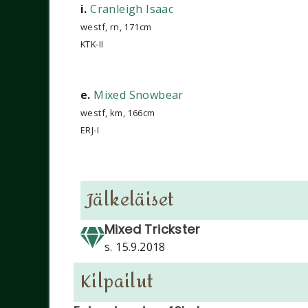
i.
Cranleigh Isaac
westf, rn, 171cm
KTK-II
e.
Mixed Snowbear
westf, km, 166cm
ERJ-I
Jälkeläiset
Mixed Trickster
s. 15.9.2018
Kilpailut