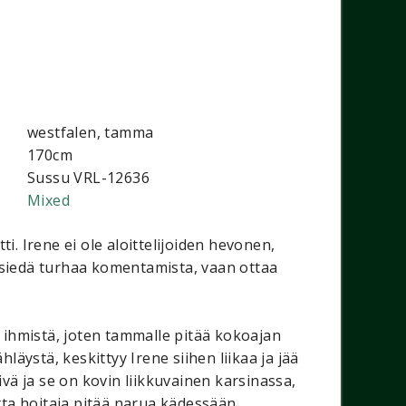
westfalen, tamma
170cm
Sussu VRL-12636
Mixed
. Irene ei ole aloittelijoiden hevonen,
i siedä turhaa komentamista, vaan ottaa
 ihmistä, joten tammalle pitää kokoajan
läystä, keskittyy Irene siihen liikaa ja jää
vä ja se on kovin liikkuvainen karsinassa,
utta hoitaja pitää narua kädessään