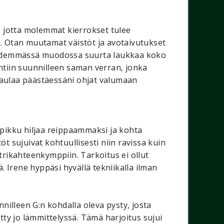
, jotta molemmat kierrokset tulee
i. Otan muutamat väistöt ja avotaivutukset
 pidemmässä muodossa suurta laukkaa koko
tiin suunnilleen saman verran, jonka
 kaulaa päästäessäni ohjat valumaan
i pikku hiljaa reippaammaksi ja kohta
t sujuivat kohtuullisesti niin ravissa kuin
etrikahteenkymppiin. Tarkoitus ei ollut
 Irene hyppäsi hyvällä tekniikalla ilman
nnilleen G:n kohdalla oleva pysty, josta
tetty jo lämmittelyssä. Tämä harjoitus sujui