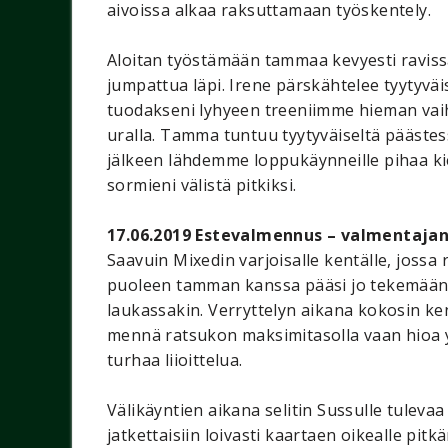
aivoissa alkaa raksuttamaan työskentely.
Aloitan työstämään tammaa kevyesti raviss
jumpattua läpi. Irene pärskähtelee tyytyvä
tuodakseni lyhyeen treeniimme hieman vai
uralla. Tamma tuntuu tyytyväiseltä pääste
jälkeen lähdemme loppukäynneille pihaa kie
sormieni välistä pitkiksi.
17.06.2019 Estevalmennus – valmentaja
Saavuin Mixedin varjoisalle kentälle, jossa
puoleen tamman kanssa pääsi jo tekemään kunn
laukassakin. Verryttelyn aikana kokosin ken
mennä ratsukon maksimitasolla vaan hioa yh
turhaa liioittelua.
Välikäyntien aikana selitin Sussulle tulevaa
jatkettaisiin loivasti kaartaen oikealle pitk