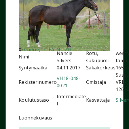
©
Cherie
,
CC BY-NC 2.0
Nancie
Rotu,
westf
Nimi
Silvers
sukupuoli
tamm
Syntymäaika
04.11.2017
Säkäkorkeus
165c
Suss
VH18-048-
Rekisterinumero
Omistaja
VRL-
0021
1263
Intermediate
Koulutustaso
Kasvattaja
Silve
I
Luonnekuvaus