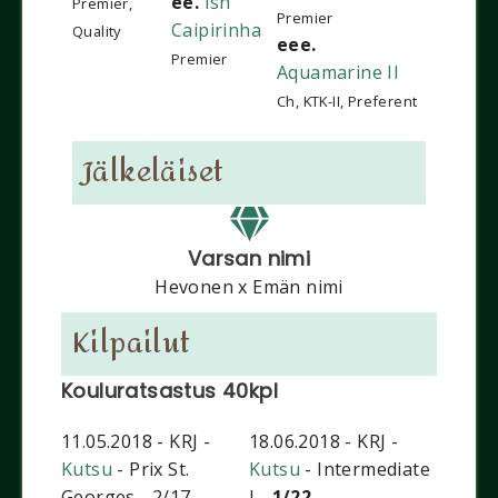
ee.
Ish
Premier,
Premier
Caipirinha
Quality
eee.
Premier
Aquamarine II
Ch, KTK-II, Preferent
Jälkeläiset
Varsan nimi
Hevonen x Emän nimi
Kilpailut
Kouluratsastus 40kpl
11.05.2018 - KRJ -
18.06.2018 - KRJ -
Kutsu
- Prix St.
Kutsu
- Intermediate
Georges - 2/17
I -
1/22