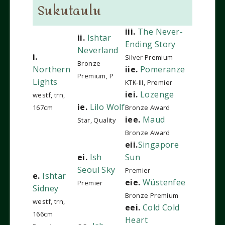
Sukutaulu
iii.
The Never-
ii.
Ishtar
Ending Story
Neverland
i.
Silver Premium
Bronze
Northern
iie.
Pomeranze
Premium, P
Lights
KTK-III, Premier
iei.
Lozenge
westf, trn,
ie.
Lilo Wolf
167cm
Bronze Award
iee.
Maud
Star, Quality
Bronze Award
eii.
Singapore
ei.
Ish
Sun
Seoul Sky
Premier
e.
Ishtar
eie.
Wüstenfee
Premier
Sidney
Bronze Premium
westf, trn,
eei.
Cold Cold
166cm
Heart