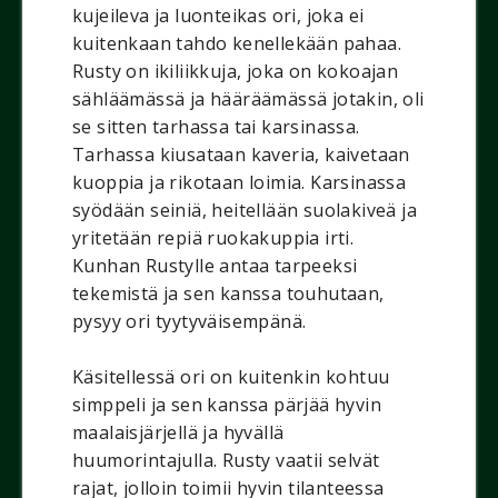
kujeileva ja luonteikas ori, joka ei
kuitenkaan tahdo kenellekään pahaa.
Rusty on ikiliikkuja, joka on kokoajan
sähläämässä ja hääräämässä jotakin, oli
se sitten tarhassa tai karsinassa.
Tarhassa kiusataan kaveria, kaivetaan
kuoppia ja rikotaan loimia. Karsinassa
syödään seiniä, heitellään suolakiveä ja
yritetään repiä ruokakuppia irti.
Kunhan Rustylle antaa tarpeeksi
tekemistä ja sen kanssa touhutaan,
pysyy ori tyytyväisempänä.
Käsitellessä ori on kuitenkin kohtuu
simppeli ja sen kanssa pärjää hyvin
maalaisjärjellä ja hyvällä
huumorintajulla. Rusty vaatii selvät
rajat, jolloin toimii hyvin tilanteessa