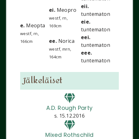
eii.
ei.
Meopro
tuntematon
westf, rn,
eie.
e.
Meopta
169cm
tuntematon
westf, rn,
eei.
ee.
Norica
166cm
tuntematon
westf, mrn,
eee.
164cm
tuntematon
Jälkeläiset
A.D. Rough Party
s. 15.12.2016
Mixed Rothschild