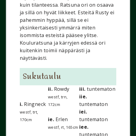
kuin tilanteessa. Ratsuna ori on osaava
ja sillä on hyvät liikkeet. Esteitä Rusty ei
pahemmin hyppää, sillä se ei
yksinkertaisesti ymmärrä miten
isommista esteistä pääsee ylitse.
Kouluratsuna ja kärryjen edessä ori
kuitenkin toimii näppärästi ja
näyttävästi.
Sukutaulu
ii.
Rowdy
iii.
tuntematon
iie.
westf, trn,
i.
Ringneck
tuntematon
172cm
iei.
westf, trt,
ie.
Erlen
tuntematon
170cm
iee.
westf, rt, 165cm
tuntematon