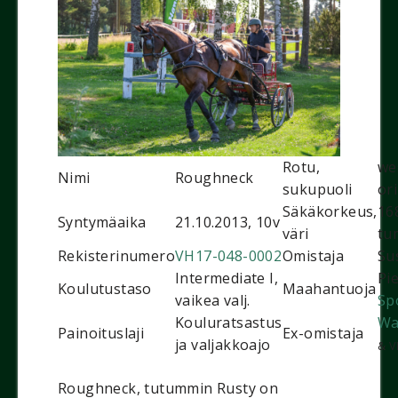
Rotu,
we
Nimi
Roughneck
sukupuoli
ori
Säkäkorkeus,
16
Syntymäaika
21.10.2013, 10v
väri
tu
Rekisterinumero
VH17-048-0002
Omistaja
Su
Intermediate I,
Pi
Koulutustaso
Maahantuoja
vaikea valj.
Sp
Kouluratsastus
Wa
Painoituslaji
Ex-omistaja
ja valjakkoajo
& V
Roughneck, tutummin Rusty on